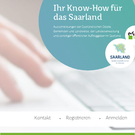
Ihr Know-How für
das Saarland
Ausschreibungen der Saarländischen Städte,
Gemeinden und Landkreise, der Landesverwaltung
und sonstiger öffentlicher Auftraggeber im Saarland.
Kontakt
Registrieren
Anmelden