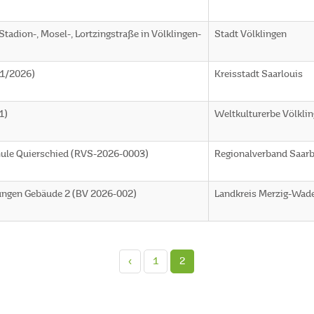
tadion-, Mosel-, Lortzingstraße in Völklingen-
Stadt Völklingen
(1/2026)
Kreisstadt Saarlouis
1)
Weltkulturerbe Völklin
hule Quierschied (RVS-2026-0003)
Regionalverband Saar
tungen Gebäude 2 (BV 2026-002)
Landkreis Merzig-Wad
‹
1
2