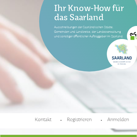
Ihr Know-How für
das Saarland
Ausschreibungen der Saarländischen Städte,
Gemeinden und Landkreise, der Landesverwaltung
und sonstiger öffentlicher Auftraggeber im Saarland.
Kontakt
Registrieren
Anmelden