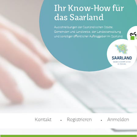
Ihr Know-How für
das Saarland
Ausschreibungen der Saarländischen Städte,
Gemeinden und Landkreise, der Landesverwaltung
und sonstiger öffentlicher Auftraggeber im Saarland.
Kontakt
Registrieren
Anmelden